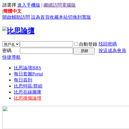
請選擇
進入手機版
|
繼續訪問電腦版
|
簡體中文
開啟輔助訪問
設為首頁
收藏本站
切換到寬版
找回密碼
自動登錄
密碼
按這成為會員
登錄
快捷導航
比思論壇
BBS
每日套圖
Portal
每日簽到
比思特區/群組
比思在線圖庫
比思後備論壇