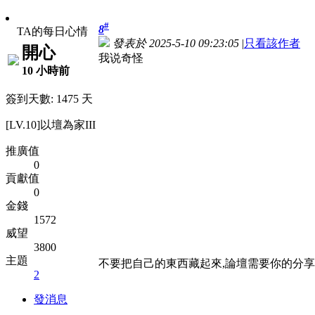
#
8
TA的每日心情
發表於 2025-5-10 09:23:05
|
只看該作者
開心
我说奇怪
10 小時前
簽到天數: 1475 天
[LV.10]以壇為家III
推廣值
0
貢獻值
0
金錢
1572
威望
3800
主題
不要把自己的東西藏起來,論壇需要你的分享
2
發消息