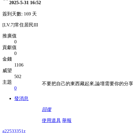
2025-5-31 16:52
簽到天數: 169 天
[LV.7]常住居民III
推廣值
0
貢獻值
0
金錢
1106
威望
502
主題
不要把自己的東西藏起來,論壇需要你的分享
0
發消息
回復
使用道具
舉報
a22533351z