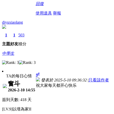
回復
使用道具
舉報
diyuxiaolang
1
1
503
主題
好友
積分
中學生
#
9
TA的每日心情
發表於 2025-5-10 09:36:32
|
只看該作者
奮斗
祝大家每天都开心快乐
2026-2-10 14:55
簽到天數: 418 天
[LV.9]以壇為家II