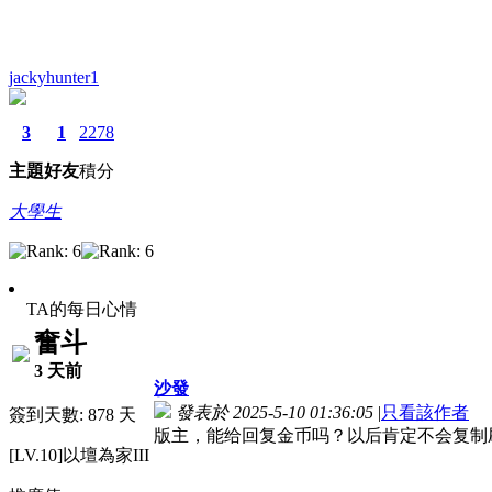
jackyhunter1
3
1
2278
主題
好友
積分
大學生
TA的每日心情
奮斗
3 天前
沙發
發表於 2025-5-10 01:36:05
|
只看該作者
簽到天數: 878 天
版主，能给回复金币吗？以后肯定不会复制
[LV.10]以壇為家III