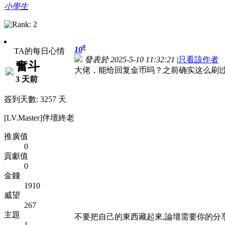
小學生
#
10
TA的每日心情
發表於 2025-5-10 11:32:21
|
只看該作者
奮斗
大佬，能给回复金币吗？之前确实这么刷
3 天前
簽到天數: 3257 天
[LV.Master]伴壇終老
推廣值
0
貢獻值
0
金錢
1910
威望
267
主題
不要把自己的東西藏起來,論壇需要你的分享
1