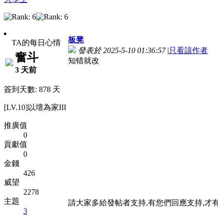
板凳
TA的每日心情
發表於 2025-5-10 01:36:57
|
只看該作者
奮斗
知错就改
3 天前
簽到天數: 878 天
[LV.10]以壇為家III
推廣值
0
貢獻值
0
金錢
426
威望
2278
主題
請大家多給發帖者支持,有您們回應支持,才
3