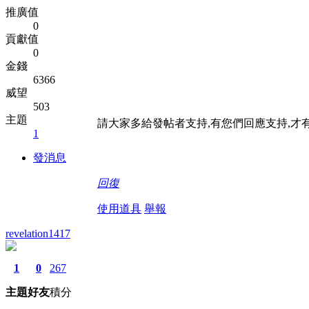
推廣值
0
貢獻值
0
金錢
6366
威望
503
主題
請大家多給發帖者支持,有您們回應支持,才
1
發消息
回復
使用道具
舉報
revelation1417
1
0
267
主題
好友
積分