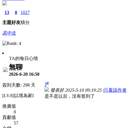
13
0
1027
主題
好友
積分
高中生
TA的每日心情
無聊
2026-6-20 16:50
#
7
簽到天數: 298 天
發表於 2025-5-10 09:19:25
|
只看該作者
[LV.8]以壇為家I
是不是以后，没有签到了
推廣值
0
貢獻值
57