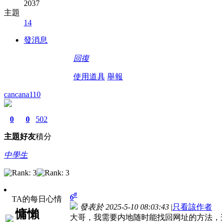
2037
主題
14
發消息
回復
使用道具
舉報
cancana110
0
0
502
主題
好友
積分
中學生
#
6
TA的每日心情
發表於 2025-5-10 08:03:43
|
只看該作者
慵懶
大哥，我需要内地随时能找回网址的方法，