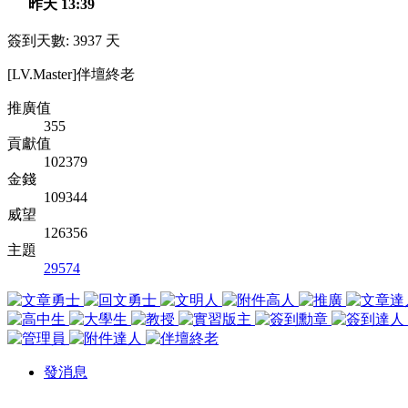
昨天 13:39
簽到天數: 3937 天
[LV.Master]伴壇終老
推廣值
355
貢獻值
102379
金錢
109344
威望
126356
主題
29574
發消息