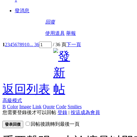
發消息
回復
使用道具
舉報
1
2
3
4
5
6
7
8
9
10
... 36
/ 36 頁
下一頁
返回列表
高級模式
B
Color
Image
Link
Quote
Code
Smilies
您需要登錄後才可以回帖
登錄
|
按這成為會員
回帖後跳轉到最後一頁
發表回復