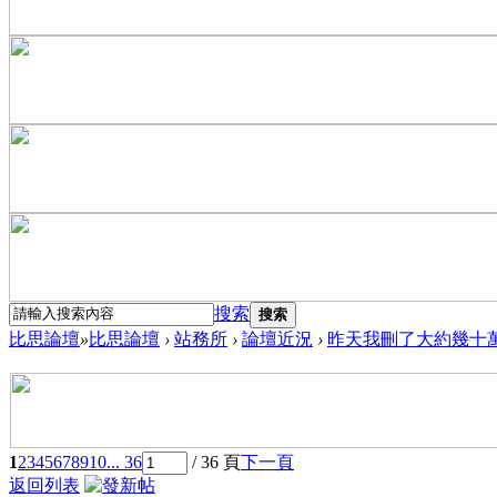
搜索
搜索
比思論壇
»
比思論壇
›
站務所
›
論壇近況
›
昨天我刪了大約幾十萬條
1
2
3
4
5
6
7
8
9
10
... 36
/ 36 頁
下一頁
返回列表