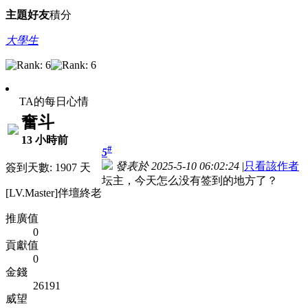
主題
好友
積分
大學生
TA的每日心情
奮斗
13 小時前
#
5
發表於 2025-5-10 06:02:24
|
只看該作者
簽到天數: 1907 天
坛主，今天怎么没有签到的地方了？
[LV.Master]伴壇終老
推廣值
0
貢獻值
0
金錢
26191
威望