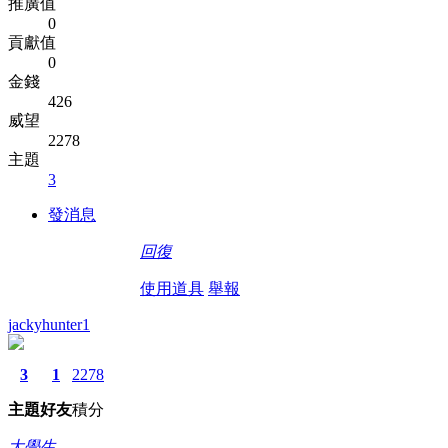
推廣值
0
貢獻值
0
金錢
426
威望
2278
主題
3
發消息
回復
使用道具
舉報
jackyhunter1
3
1
2278
主題
好友
積分
大學生