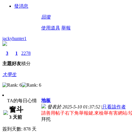
發消息
回復
使用道具
舉報
jackyhunter1
3
1
2278
主題
好友
積分
大學生
地板
TA的每日心情
發表於 2025-5-10 01:37:52
|
只看該作者
奮斗
請善用帖子右下角舉報鍵,來檢舉有害網站/
3 天前
拜托
簽到天數: 878 天