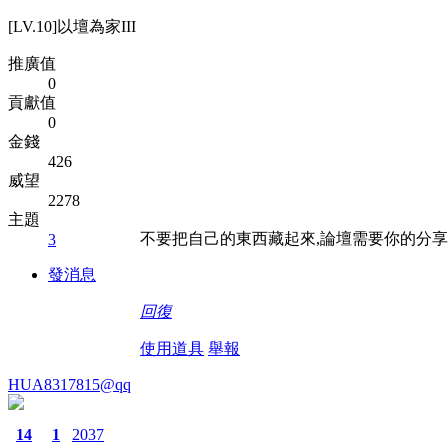
[LV.10]以壇為家III
推廣值
0
貢獻值
0
金錢
426
威望
2278
主題
不要把自己的東西藏起來,論壇需要你的分享
3
發消息
回復
使用道具
舉報
HUA8317815@qq
14
1
2037