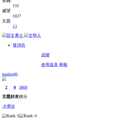
金錢
155
威望
1027
主題
13
發消息
回復
使用道具
舉報
tianluo06
2
0
3800
主題
好友
積分
大學生