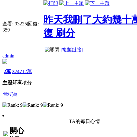
昨天我刪了大約幾十萬
查看:
93225
|
回復:
359
復 刷分
[複製鏈接]
admin
2萬
3747
12萬
好友
主題
積分
管理員
TA的每日心情
開心