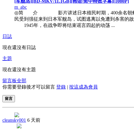
[军舰岛][BD-MKV/11.1GB][韩语/简中特效字幕][1080P]
m_abc
◎简 介 影片讲述日本殖民时期，400余名朝
民受到强征来到日本军舰岛，试图逃离以免遭到杀害的故
1945年，在战争即将结束谣言四起的动荡 ...
日誌
現在還沒有日誌
主題
現在還沒有主題
留言板
全部
你需要登錄後才可以留言
登錄
|
按這成為會員
留言
cleansky001
6 天前