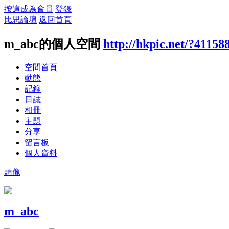
按這成為會員
登錄
比思論壇
返回首頁
m_abc的個人空間
http://hkpic.net/?41158
空間首頁
動態
記錄
日誌
相冊
主題
分享
留言板
個人資料
頭像
m_abc