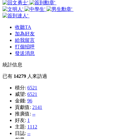
收聽TA
加為好友
給我留言
打個招呼
發送消息
統計信息
已有
14279
人來訪過
積分:
6521
威望:
6521
金錢:
96
貢獻值:
2141
推廣值:
--
好友:
1
主題:
1112
日誌:
--